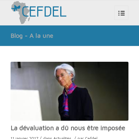
Blog - A la une
La dévaluation a dû nous être imposée
/
/
11 janvier 2017
dans
Actualités
par
Cefdel