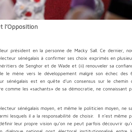
t l’Opposition
 leur président en la personne de Macky Sall. Ce dernier, no
l’électeur sénégalais à confirmer ses choix exprimés en plusieu
s héritiers de Senghor et de Wade et (ii) renouveler sa confian
u’elle le mène vers le développement malgré son échec des 
teur sénégalais est en quête d’un consensus sur le chemin 
ère comme les «sachants» de sa démocratie, ne connaissant p
’électeur sénégalais moyen, et même le politicien moyen, ne sa
rmi lesquels il a la responsabilité de choisir. Il n’est même p
finir leur propre vision qu’on ne peut parfois découvrir qu’
 dialogue national post électoral institutionnalisé entre l