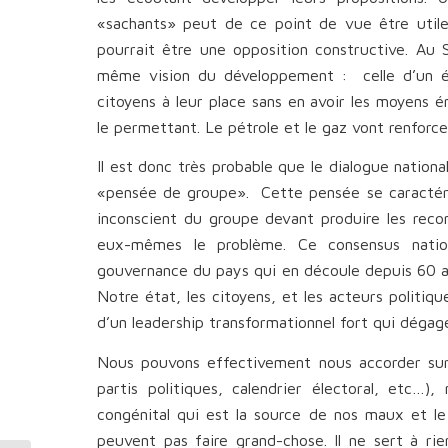
«sachants» peut de ce point de vue être util
pourrait être une opposition constructive. Au 
même vision du développement : celle d’un é
citoyens à leur place sans en avoir les moyens 
le permettant. Le pétrole et le gaz vont renforce
Il est donc très probable que le dialogue natio
«pensée de groupe». Cette pensée se caractéris
inconscient du groupe devant produire les recom
eux-mêmes le problème. Ce consensus nation
gouvernance du pays qui en découle depuis 60 an
Notre état, les citoyens, et les acteurs politiq
d’un leadership transformationnel fort qui dégager
Nous pouvons effectivement nous accorder sur 
partis politiques, calendrier électoral, etc…
congénital qui est la source de nos maux et le 
peuvent pas faire grand-chose. Il ne sert à ri