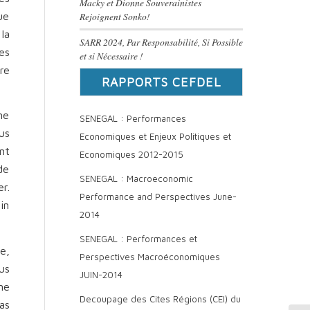
Macky et Dionne Souverainistes
ue
Rejoignent Sonko!
la
SARR 2024, Par Responsabilité, Si Possible
es
et si Nécessaire !
re
RAPPORTS CEFDEL
ne
SENEGAL : Performances
us
Economiques et Enjeux Politiques et
nt
Economiques 2012-2015
de
SENEGAL : Macroeconomic
r.
Performance and Perspectives June-
in
2014
SENEGAL : Performances et
e,
Perspectives Macroéconomiques
us
JUIN-2014
ne
Decoupage des Cites Régions (CEI) du
as