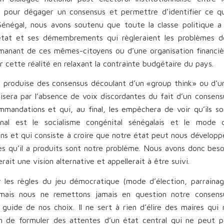
e pour dégager un consensus et permettre d’identifier ce q
Sénégal, nous avons soutenu que toute la classe politique a 
tat et ses démembrements qui règleraient les problèmes d
émanant de ces mêmes-citoyens ou d’une organisation financiè
r cette réalité en relaxant la contrainte budgétaire du pays.
nal produise des consensus découlant d’un «group think» ou d’u
era par l’absence de voix discordantes du fait d’un consens
mandations et qui, au final, les empêchera de voir qu’ils so
al est le socialisme congénital sénégalais et le mode 
s et qui consiste à croire que notre état peut nous développe
ues qu’il a produits sont notre problème. Nous avons donc beso
ait une vision alternative et appellerait à être suivi.
les règles du jeu démocratique (mode d’élection, parrainag
), mais nous ne remettons jamais en question notre consens
guide de nos choix. Il ne sert à rien d’élire des maires qui 
en de formuler des attentes d’un état central qui ne peut p