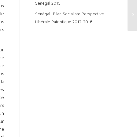
Senegal 2015
us
le
Sénégal: Bilan Socialiste Perspective
us
Libérale Patriotique 2012-2018
rs
ur
ne
ue
ns
la
es
ce
rs
un
ur
ne
oi