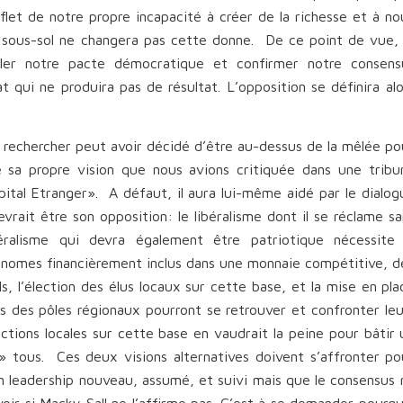
eflet de notre propre incapacité à créer de la richesse et à no
u sous-sol ne changera pas cette donne. De ce point de vue, 
eler notre pacte démocratique et confirmer notre consens
t qui ne produira pas de résultat. L’opposition se définira alo
à rechercher peut avoir décidé d’être au-dessus de la mêlée po
 sa propre vision que nous avions critiquée dans une tribu
apital Etranger». A défaut, il aura lui-même aidé par le dialog
rait être son opposition: le libéralisme dont il se réclame sa
ralisme qui devra également être patriotique nécessite 
onomes financièrement inclus dans une monnaie compétitive, d
, l’élection des élus locaux sur cette base, et la mise en pla
ts des pôles régionaux pourront se retrouver et confronter leu
ctions locales sur cette base en vaudrait la peine pour bâtir 
 tous. Ces deux visions alternatives doivent s’affronter po
un leadership nouveau, assumé, et suivi mais que le consensus 
ir si Macky Sall ne l’affirme pas. C’est à se demander pourqu