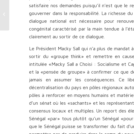
satisfaire nos demandes puisqu’il n’est que le r
Président Macky Sall :
gouverner dans la responsabilité. La richesse d
Ministre de l’Economie
et des Finances
dialogue national est nécessaire pour renouv
congénital caractérisé par la main tendue à l’éta
clairement au sortir de ce dialogue.
Le Président Macky Sall qui n’a plus de mandat 
sortir du «groupe think» et remettre en cause
intitulée «Macky Sall a Choisi : Socialisme et C
et la «pensée de groupe» à confirmer ce que dev
jamais en assumer les conséquences. Ce libé
décentralisation du pays en pôles régionaux aut
pôles à renforcer en moyens humains et matériels
d’un sénat où les «sachants» et les représentan
consensus locaux et multiples. Un report des éle
Sénégal «par» tous plutôt qu’un Sénégal «pour»
que le Sénégal puisse se transformer du fait d’
permettra pas de produire dans le camp du pouvo